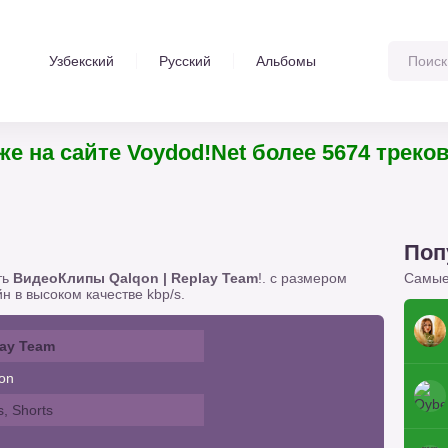
Узбекский
Русский
Альбомы
Уже на сайте Voydod!Net более 5674
Поп
ть
ВидеоКлипы Qalqon | Replay Team
!. с размером
Самые
н в высоком качестве kbp/s.
ay Team
on
s, Shorts