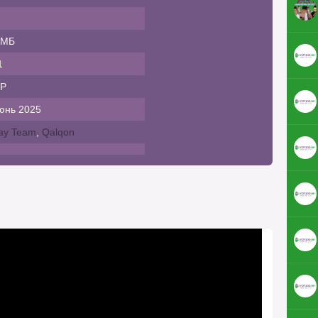
 МБ
1
P
юнь 2025
ay Team
,
Qalqon