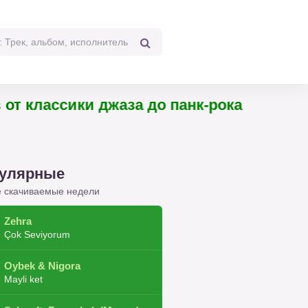
 треков от классики джаза до панк-рока
улярные
 скачиваемые недели
Zehra
Çok Seviyorum
Oybek & Nigora
Mayli ket