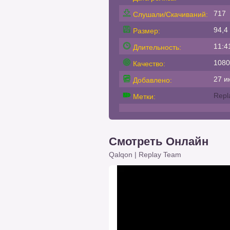
717
Слушали/Скачиваний:
94,4
Размер:
11:4
Длительность:
1080
Качество:
27 и
Добавлено:
Repl
Метки:
Смотреть Онлайн
Qalqon | Replay Team