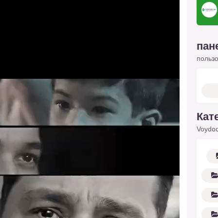
пан
польз
Кат
Voydod