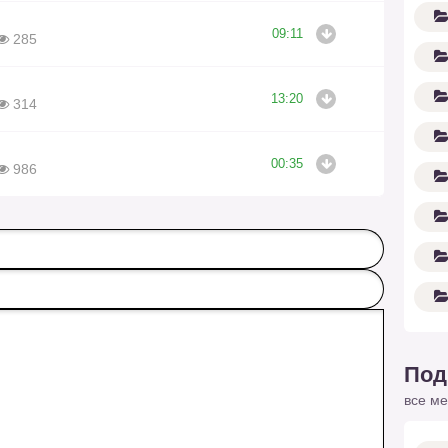
09:11
285
13:20
314
00:35
986
Под
все ме