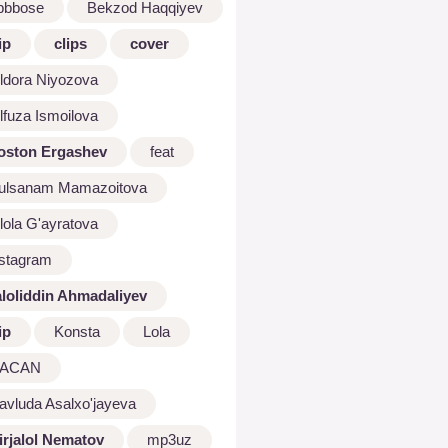
bbbose
Bekzod Haqqiyev
ip
clips
cover
ldora Niyozova
lfuza Ismoilova
oston Ergashev
feat
ulsanam Mamazoitova
lola G'ayratova
nstagram
aloliddin Ahmadaliyev
ip
Konsta
Lola
ACAN
avluda Asalxo'jayeva
irjalol Nematov
mp3uz