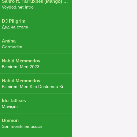
Sahro ft. Farruxbek (Mango) ft. Shaxboz ft. Navruz and Zarba ft. DJ.JoHa
Voydod.net Intro
DJ Piligrim
Дед на стиле
Amina
Görmədim
Nahid Memmedov
Bilmirem Men 2023
Nahid Memmedov
Bilmirem Men Kim Dostumdu Kim Duşmenim 2023
İdo Tatlıses
Mavişim
Ummon
Sen meniki emassan