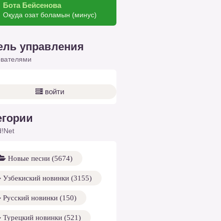
Бота Бейсенова
Оқуда озат боламын (минус)
ель управления
ователями
войти
егории
!Net
Новые песни (5674)
Узбекиский новинки (3155)
Русский новинки (150)
Турецкий новинки (521)