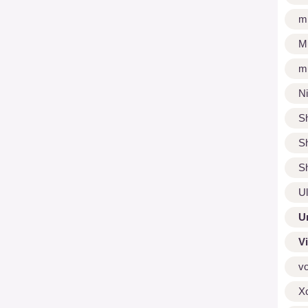
m
M
m
N
S
S
S
U
U
V
v
X