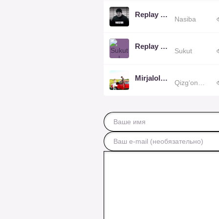
Replay Team
Nasiba
Replay Team
Sukut
Mirjalol Nematov, Sevinch Ismoilova
Qizg‘onaman (Tezkunda Klip Premyerasi)