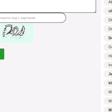
A
cl
Di
Di
D
G
Hi
I
J
kl
M
M
M