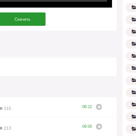
Скачать
G'
08:22
215
09:05
213