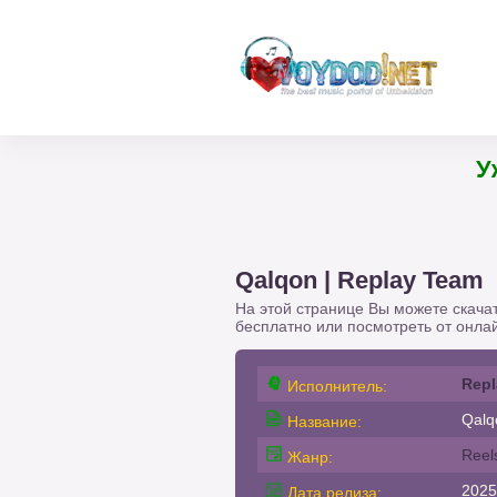
Qalqon | Replay Team
На этой странице Вы можете скача
бесплатно или посмотреть от
онлай
Repl
Исполнитель:
Qalq
Название:
Reel
Жанр:
2025
Дата релиза: