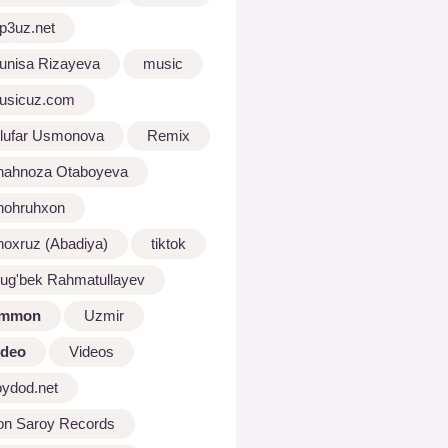
p3uz.net
unisa Rizayeva
music
usicuz.com
ilufar Usmonova
Remix
hahnoza Otaboyeva
hohruhxon
hoxruz (Abadiya)
tiktok
lug'bek Rahmatullayev
mmon
Uzmir
ideo
Videos
oydod.net
on Saroy Records